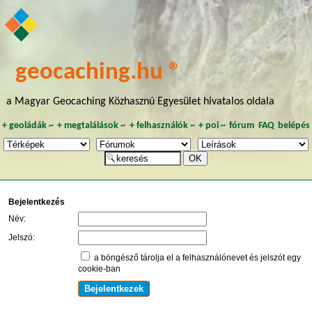
geocaching.hu ®
a Magyar Geocaching Közhasznú Egyesület hivatalos oldala
+
geoládák
~
+
megtalálások
~
+
felhasználók
~
+
poi
~
fórum
FAQ
belépés
Bejelentkezés
Név:
Jelszó:
a böngésző tárolja el a felhasználónevet és jelszót egy
cookie-ban