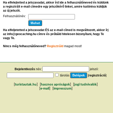
Ha elfelejtetted a jelszavadat, akkor írd ide a felhasználóneved és küldünk
a regisztrált e-mail címedre egy jelszókérő linket, amire kattintva küldjük
az új jelszót.
Felhasználónév:
Ha elfeljetetted a jelszavadat ÉS az e-mail címed is megváltozott, akkor írj
az info@geocaching.hu címre és próbáld hitelesen bizonyítani, hogy Te
vagy Te.
Nincs még felhasználóneved?
Regisztráld
magad most!
Bejelentkezés
név:
jelszó:
tárolás
[
regisztráció
]
[
turistautak.hu
] [
hasznos apróságok
] [
jogi tudnivalók
]
[
e-mail
] [
impresszum
]