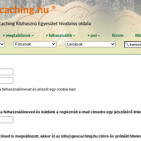
caching.hu ®
aching Közhasznú Egyesület hivatalos oldala
+
megtalálások
~
+
felhasználók
~
+
poi
~
fórum
FA
a felhasználónevet és jelszót egy cookie-ban
e a felhasználóneved és küldünk a regisztrált e-mail címedre egy jelszókérő linket
 címed is megváltozott, akkor írj az info@geocaching.hu címre és próbáld hitele