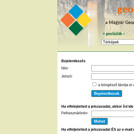
geo
a Magyar Geoc
+
geoládák
~
Bejelentkezés
Név:
Jelszó:
a böngésző tárolja el 
Ha elfelejtetted a jelszavadat, akkor írd id
Felhasználónév:
Ha elfeljetetted a jelszavadat ÉS az e-mail