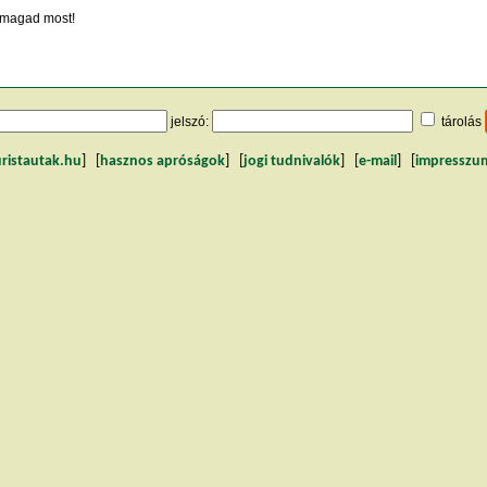
magad most!
jelszó:
tárolás
uristautak.hu
] [
hasznos apróságok
] [
jogi tudnivalók
] [
e-mail
] [
impresszu