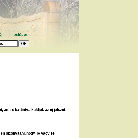
Q
belépés
, amire kattintva küldjük az új jelszót.
sen bizonyítani, hogy Te vagy Te.