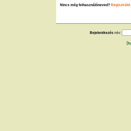
Nincs még felhasználóneved?
Regisztráld
Bejelentkezés
név:
[
t