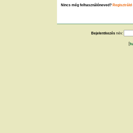
Nincs még felhasználóneved?
Regisztráld
Bejelentkezés
név:
[
t