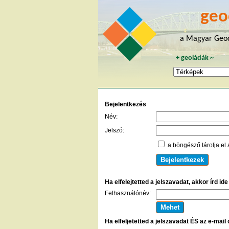
geo
a Magyar Geoc
+
geoládák
~
Bejelentkezés
Név:
Jelszó:
a böngésző tárolja el 
Ha elfelejtetted a jelszavadat, akkor írd id
Felhasználónév:
Ha elfeljetetted a jelszavadat ÉS az e-mail