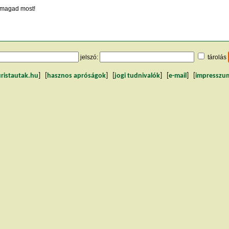
magad most!
jelszó:
tárolás
uristautak.hu
] [
hasznos apróságok
] [
jogi tudnivalók
] [
e-mail
] [
impresszu