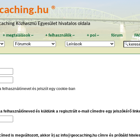
caching.hu ®
aching Közhasznú Egyesület hivatalos oldala
+
megtalálások
~
+
felhasználók
~
+
poi
~
fórum
FA
a felhasználónevet és jelszót egy cookie-ban
e a felhasználóneved és küldünk a regisztrált e-mail címedre egy jelszókérő linket
 címed is megváltozott, akkor írj az info@geocaching.hu címre és próbáld hitele