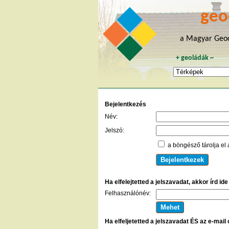
geo
a Magyar Geoc
+
geoládák
~
Bejelentkezés
Név:
Jelszó:
a böngésző tárolja el 
Ha elfelejtetted a jelszavadat, akkor írd id
Felhasználónév:
Ha elfeljetetted a jelszavadat ÉS az e-mail