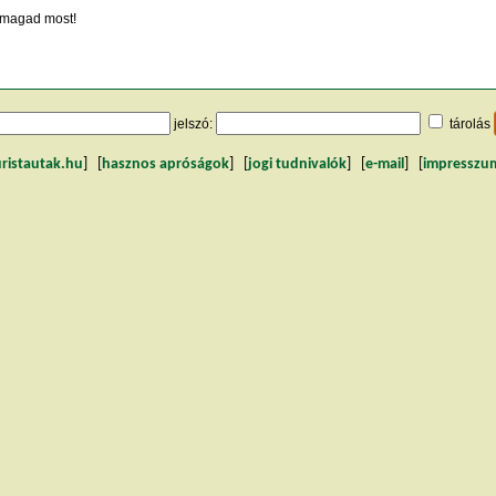
magad most!
jelszó:
tárolás
uristautak.hu
] [
hasznos apróságok
] [
jogi tudnivalók
] [
e-mail
] [
impresszu