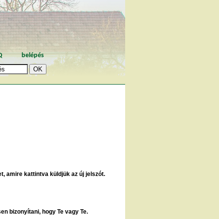
Q
belépés
, amire kattintva küldjük az új jelszót.
sen bizonyítani, hogy Te vagy Te.