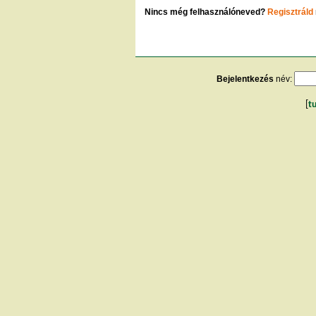
Nincs még felhasználóneved?
Regisztráld
Bejelentkezés
név:
[
t