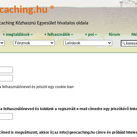
caching.hu ®
aching Közhasznú Egyesület hivatalos oldala
+
megtalálások
~
+
felhasználók
~
+
poi
~
fórum
FA
a felhasználónevet és jelszót egy cookie-ban
e a felhasználóneved és küldünk a regisztrált e-mail címedre egy jelszókérő linket
 címed is megváltozott, akkor írj az info@geocaching.hu címre és próbáld hitele