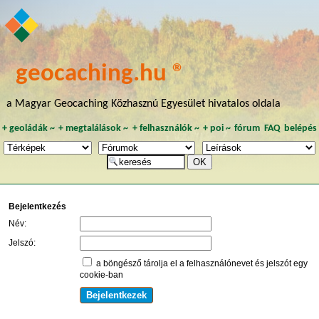
geocaching.hu ®
a Magyar Geocaching Közhasznú Egyesület hivatalos oldala
+
geoládák
~
+
megtalálások
~
+
felhasználók
~
+
poi
~
fórum
FAQ
belépés
Bejelentkezés
Név:
Jelszó:
a böngésző tárolja el a felhasználónevet és jelszót egy
cookie-ban