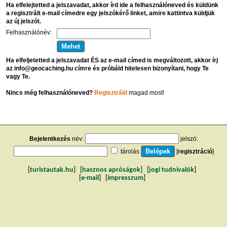
Ha elfelejtetted a jelszavadat, akkor írd ide a felhasználóneved és küldünk
a regisztrált e-mail címedre egy jelszókérő linket, amire kattintva küldjük
az új jelszót.
Felhasználónév:
Ha elfeljetetted a jelszavadat ÉS az e-mail címed is megváltozott, akkor írj
az info@geocaching.hu címre és próbáld hitelesen bizonyítani, hogy Te
vagy Te.
Nincs még felhasználóneved?
Regisztráld
magad most!
Bejelentkezés
név:
jelszó:
tárolás
[
regisztráció
]
[
turistautak.hu
] [
hasznos apróságok
] [
jogi tudnivalók
]
[
e-mail
] [
impresszum
]