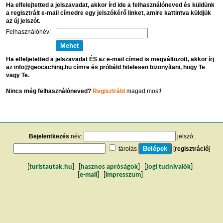
Ha elfelejtetted a jelszavadat, akkor írd ide a felhasználóneved és küldünk
a regisztrált e-mail címedre egy jelszókérő linket, amire kattintva küldjük
az új jelszót.
Felhasználónév:
Ha elfeljetetted a jelszavadat ÉS az e-mail címed is megváltozott, akkor írj
az info@geocaching.hu címre és próbáld hitelesen bizonyítani, hogy Te
vagy Te.
Nincs még felhasználóneved?
Regisztráld
magad most!
Bejelentkezés
név:
jelszó:
tárolás
[
regisztráció
]
[
turistautak.hu
] [
hasznos apróságok
] [
jogi tudnivalók
]
[
e-mail
] [
impresszum
]