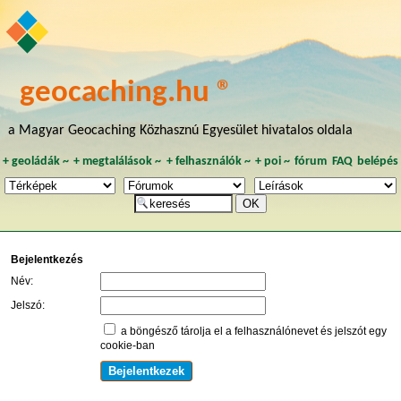
geocaching.hu ®
a Magyar Geocaching Közhasznú Egyesület hivatalos oldala
+
geoládák
~
+
megtalálások
~
+
felhasználók
~
+
poi
~
fórum
FAQ
belépés
Bejelentkezés
Név:
Jelszó:
a böngésző tárolja el a felhasználónevet és jelszót egy
cookie-ban