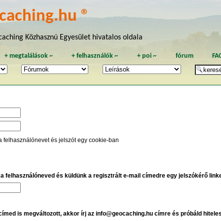
caching.hu ®
aching Közhasznú Egyesület hivatalos oldala
+
megtalálások
~
+
felhasználók
~
+
poi
~
fórum
FA
a felhasználónevet és jelszót egy cookie-ban
e a felhasználóneved és küldünk a regisztrált e-mail címedre egy jelszókérő linket
 címed is megváltozott, akkor írj az info@geocaching.hu címre és próbáld hitele