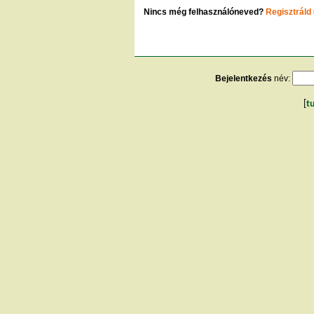
Nincs még felhasználóneved?
Regisztráld
Bejelentkezés
név:
[
t