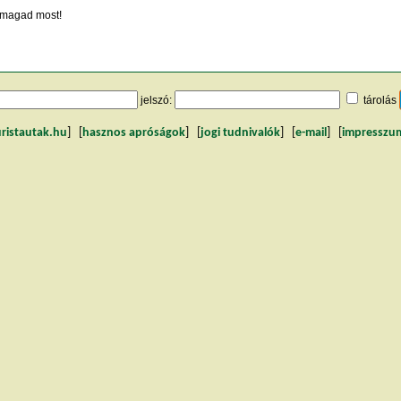
magad most!
jelszó:
tárolás
uristautak.hu
] [
hasznos apróságok
] [
jogi tudnivalók
] [
e-mail
] [
impresszu