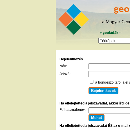
geo
a Magyar Geoc
+
geoládák
~
Bejelentkezés
Név:
Jelszó:
a böngésző tárolja el 
Ha elfelejtetted a jelszavadat, akkor írd id
Felhasználónév:
Ha elfeljetetted a jelszavadat ÉS az e-mail