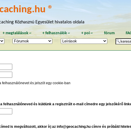
caching.hu ®
aching Közhasznú Egyesület hivatalos oldala
+
megtalálások
~
+
felhasználók
~
+
poi
~
fórum
FA
a felhasználónevet és jelszót egy cookie-ban
e a felhasználóneved és küldünk a regisztrált e-mail címedre egy jelszókérő linket
 címed is megváltozott, akkor írj az info@geocaching.hu címre és próbáld hitele