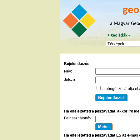
geo
a Magyar Geoc
+
geoládák
~
Bejelentkezés
Név:
Jelszó:
a böngésző tárolja el 
Ha elfelejtetted a jelszavadat, akkor írd id
Felhasználónév:
Ha elfeljetetted a jelszavadat ÉS az e-mail