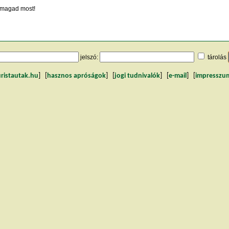
magad most!
jelszó:
tárolás
uristautak.hu
] [
hasznos apróságok
] [
jogi tudnivalók
] [
e-mail
] [
impresszu