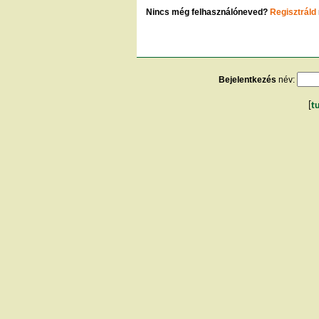
Nincs még felhasználóneved?
Regisztráld
Bejelentkezés
név:
[
t