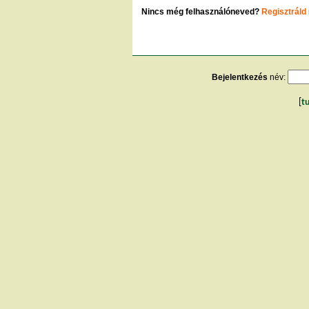
Nincs még felhasználóneved?
Regisztráld
Bejelentkezés
név:
[
t