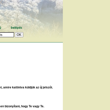
Q
belépés
, amire kattintva küldjük az új jelszót.
sen bizonyítani, hogy Te vagy Te.