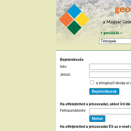
geo
a Magyar Geoc
+
geoládák
~
Bejelentkezés
Név:
Jelszó:
a böngésző tárolja el 
Ha elfelejtetted a jelszavadat, akkor írd id
Felhasználónév:
Ha elfeljetetted a jelszavadat ÉS az e-mail