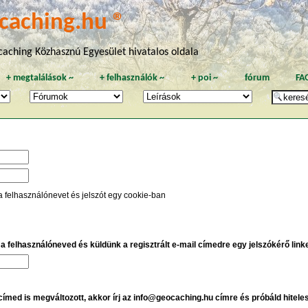
caching.hu ®
aching Közhasznú Egyesület hivatalos oldala
+
megtalálások
~
+
felhasználók
~
+
poi
~
fórum
FA
a felhasználónevet és jelszót egy cookie-ban
e a felhasználóneved és küldünk a regisztrált e-mail címedre egy jelszókérő linket
 címed is megváltozott, akkor írj az info@geocaching.hu címre és próbáld hitele