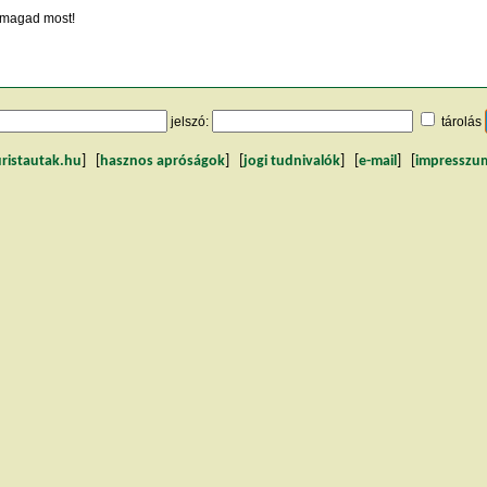
magad most!
jelszó:
tárolás
uristautak.hu
] [
hasznos apróságok
] [
jogi tudnivalók
] [
e-mail
] [
impresszu