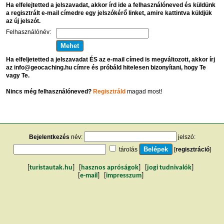
Ha elfelejtetted a jelszavadat, akkor írd ide a felhasználóneved és küldünk
a regisztrált e-mail címedre egy jelszókérő linket, amire kattintva küldjük
az új jelszót.
Felhasználónév:
Ha elfeljetetted a jelszavadat ÉS az e-mail címed is megváltozott, akkor írj
az info@geocaching.hu címre és próbáld hitelesen bizonyítani, hogy Te
vagy Te.
Nincs még felhasználóneved?
Regisztráld
magad most!
Bejelentkezés
név:
jelszó:
tárolás
[
regisztráció
]
[
turistautak.hu
] [
hasznos apróságok
] [
jogi tudnivalók
]
[
e-mail
] [
impresszum
]