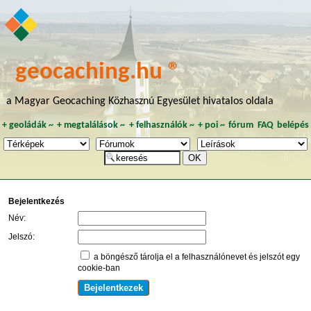
geocaching.hu ®
a Magyar Geocaching Közhasznú Egyesület hivatalos oldala
+
geoládák
~
+
megtalálások
~
+
felhasználók
~
+
poi
~
fórum
FAQ
belépés
Bejelentkezés
Név:
Jelszó:
a böngésző tárolja el a felhasználónevet és jelszót egy
cookie-ban