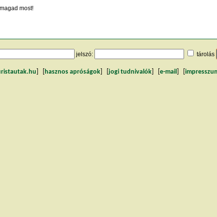
magad most!
jelszó:
tárolás
uristautak.hu
] [
hasznos apróságok
] [
jogi tudnivalók
] [
e-mail
] [
impresszu