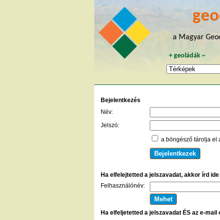
geo
a Magyar Geoc
+
geoládák
~
Bejelentkezés
Név:
Jelszó:
a böngésző tárolja el 
Ha elfelejtetted a jelszavadat, akkor írd id
Felhasználónév:
Ha elfeljetetted a jelszavadat ÉS az e-mail