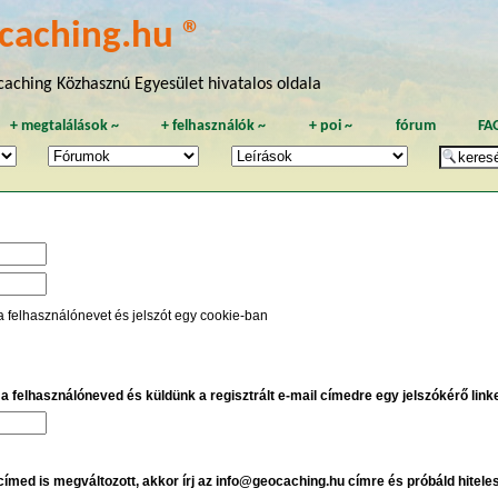
caching.hu ®
aching Közhasznú Egyesület hivatalos oldala
+
megtalálások
~
+
felhasználók
~
+
poi
~
fórum
FA
a felhasználónevet és jelszót egy cookie-ban
e a felhasználóneved és küldünk a regisztrált e-mail címedre egy jelszókérő linket
 címed is megváltozott, akkor írj az info@geocaching.hu címre és próbáld hitele