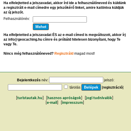
Ha elfelejtetted a jelszavadat, akkor írd ide a felhasználóneved és küldünk
a regisztrált e-mail címedre egy jelszókérő linket, amire kattintva küldjük
az új jelszót.
Felhasználónév:
Ha elfeljetetted a jelszavadat ÉS az e-mail címed is megváltozott, akkor írj
az info@geocaching.hu címre és próbáld hitelesen bizonyítani, hogy Te
vagy Te.
Nincs még felhasználóneved?
Regisztráld
magad most!
Bejelentkezés
név:
jelszó:
tárolás
[
regisztráció
]
[
turistautak.hu
] [
hasznos apróságok
] [
jogi tudnivalók
]
[
e-mail
] [
impresszum
]