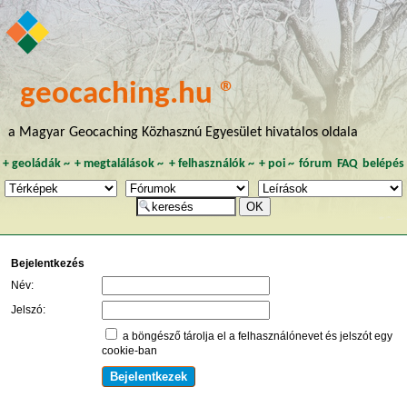
geocaching.hu ®
a Magyar Geocaching Közhasznú Egyesület hivatalos oldala
+
geoládák
~
+
megtalálások
~
+
felhasználók
~
+
poi
~
fórum
FAQ
belépés
Bejelentkezés
Név:
Jelszó:
a böngésző tárolja el a felhasználónevet és jelszót egy
cookie-ban