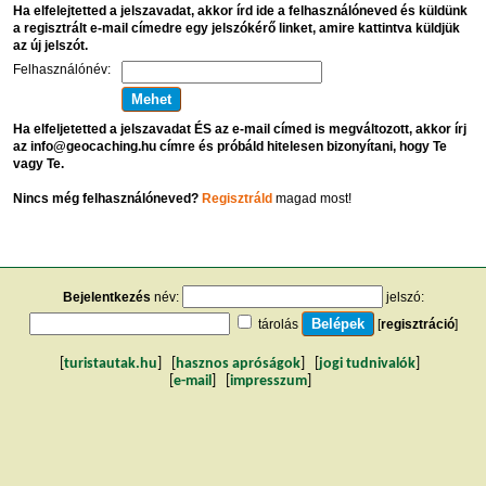
Ha elfelejtetted a jelszavadat, akkor írd ide a felhasználóneved és küldünk
a regisztrált e-mail címedre egy jelszókérő linket, amire kattintva küldjük
az új jelszót.
Felhasználónév:
Ha elfeljetetted a jelszavadat ÉS az e-mail címed is megváltozott, akkor írj
az info@geocaching.hu címre és próbáld hitelesen bizonyítani, hogy Te
vagy Te.
Nincs még felhasználóneved?
Regisztráld
magad most!
Bejelentkezés
név:
jelszó:
tárolás
[
regisztráció
]
[
turistautak.hu
] [
hasznos apróságok
] [
jogi tudnivalók
]
[
e-mail
] [
impresszum
]