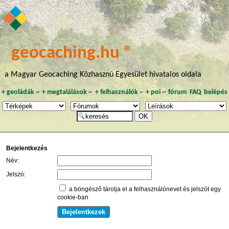
geocaching.hu ®
a Magyar Geocaching Közhasznú Egyesület hivatalos oldala
+
geoládák
~
+
megtalálások
~
+
felhasználók
~
+
poi
~
fórum
FAQ
belépés
Bejelentkezés
Név:
Jelszó:
a böngésző tárolja el a felhasználónevet és jelszót egy
cookie-ban