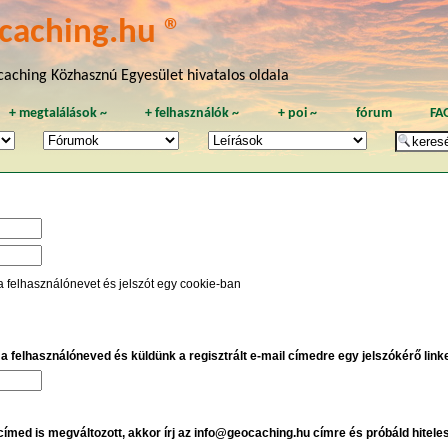
caching.hu ®
aching Közhasznú Egyesület hivatalos oldala
+
megtalálások
~
+
felhasználók
~
+
poi
~
fórum
FA
a felhasználónevet és jelszót egy cookie-ban
e a felhasználóneved és küldünk a regisztrált e-mail címedre egy jelszókérő linket
 címed is megváltozott, akkor írj az info@geocaching.hu címre és próbáld hitele