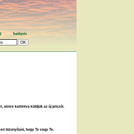
Q
belépés
, amire kattintva küldjük az új jelszót.
sen bizonyítani, hogy Te vagy Te.