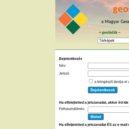
geo
a Magyar Geoc
+
geoládák
~
Bejelentkezés
Név:
Jelszó:
a böngésző tárolja el 
Ha elfelejtetted a jelszavadat, akkor írd id
Felhasználónév:
Ha elfeljetetted a jelszavadat ÉS az e-mail