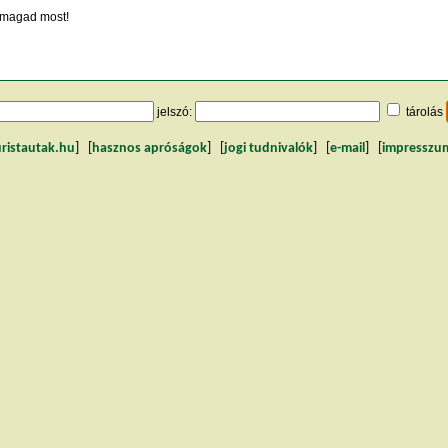
magad most!
jelszó:
tárolás
uristautak.hu
] [
hasznos apróságok
] [
jogi tudnivalók
] [
e-mail
] [
impresszu