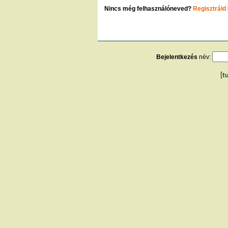
Nincs még felhasználóneved?
Regisztráld
Bejelentkezés
név:
[
t