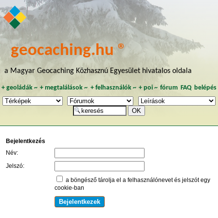
geocaching.hu ®
a Magyar Geocaching Közhasznú Egyesület hivatalos oldala
+
geoládák
~
+
megtalálások
~
+
felhasználók
~
+
poi
~
fórum
FAQ
belépés
Bejelentkezés
Név:
Jelszó:
a böngésző tárolja el a felhasználónevet és jelszót egy
cookie-ban