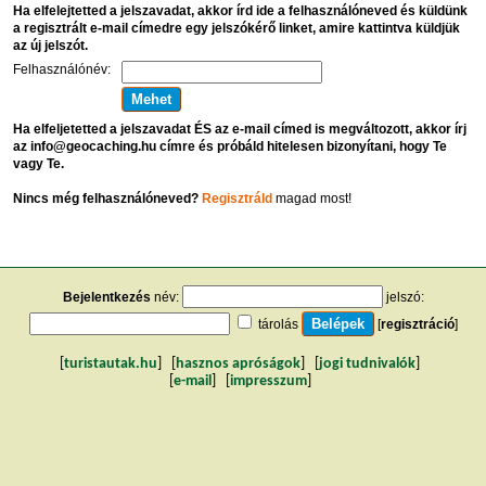
Ha elfelejtetted a jelszavadat, akkor írd ide a felhasználóneved és küldünk
a regisztrált e-mail címedre egy jelszókérő linket, amire kattintva küldjük
az új jelszót.
Felhasználónév:
Ha elfeljetetted a jelszavadat ÉS az e-mail címed is megváltozott, akkor írj
az info@geocaching.hu címre és próbáld hitelesen bizonyítani, hogy Te
vagy Te.
Nincs még felhasználóneved?
Regisztráld
magad most!
Bejelentkezés
név:
jelszó:
tárolás
[
regisztráció
]
[
turistautak.hu
] [
hasznos apróságok
] [
jogi tudnivalók
]
[
e-mail
] [
impresszum
]