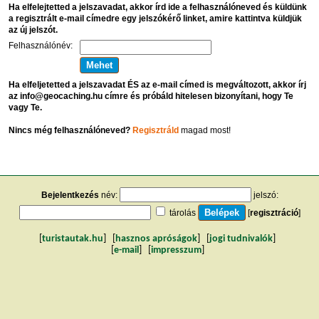
Ha elfelejtetted a jelszavadat, akkor írd ide a felhasználóneved és küldünk
a regisztrált e-mail címedre egy jelszókérő linket, amire kattintva küldjük
az új jelszót.
Felhasználónév:
Ha elfeljetetted a jelszavadat ÉS az e-mail címed is megváltozott, akkor írj
az info@geocaching.hu címre és próbáld hitelesen bizonyítani, hogy Te
vagy Te.
Nincs még felhasználóneved?
Regisztráld
magad most!
Bejelentkezés
név:
jelszó:
tárolás
[
regisztráció
]
[
turistautak.hu
] [
hasznos apróságok
] [
jogi tudnivalók
]
[
e-mail
] [
impresszum
]