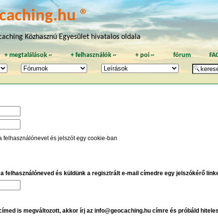
caching.hu ®
aching Közhasznú Egyesület hivatalos oldala
+
megtalálások
~
+
felhasználók
~
+
poi
~
fórum
FA
a felhasználónevet és jelszót egy cookie-ban
e a felhasználóneved és küldünk a regisztrált e-mail címedre egy jelszókérő linket
 címed is megváltozott, akkor írj az info@geocaching.hu címre és próbáld hitele