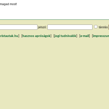
magad most!
jelszó:
tárolás
uristautak.hu
] [
hasznos apróságok
] [
jogi tudnivalók
] [
e-mail
] [
impresszu