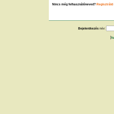
Nincs még felhasználóneved?
Regisztráld
Bejelentkezés
név:
[
t