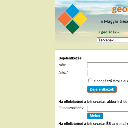
geo
a Magyar Geoc
+
geoládák
~
Bejelentkezés
Név:
Jelszó:
a böngésző tárolja el 
Ha elfelejtetted a jelszavadat, akkor írd id
Felhasználónév:
Ha elfeljetetted a jelszavadat ÉS az e-mail