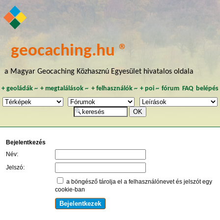
geocaching.hu ®
a Magyar Geocaching Közhasznú Egyesület hivatalos oldala
+
geoládák
~
+
megtalálások
~
+
felhasználók
~
+
poi
~
fórum
FAQ
belépés
Bejelentkezés
Név:
Jelszó:
a böngésző tárolja el a felhasználónevet és jelszót egy
cookie-ban