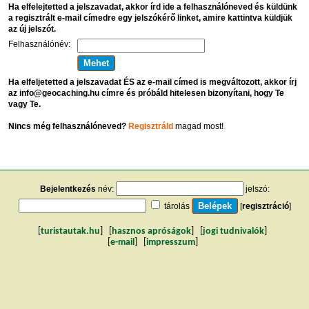
Ha elfelejtetted a jelszavadat, akkor írd ide a felhasználóneved és küldünk
a regisztrált e-mail címedre egy jelszókérő linket, amire kattintva küldjük
az új jelszót.
Felhasználónév:
Ha elfeljetetted a jelszavadat ÉS az e-mail címed is megváltozott, akkor írj
az info@geocaching.hu címre és próbáld hitelesen bizonyítani, hogy Te
vagy Te.
Nincs még felhasználóneved?
Regisztráld
magad most!
Bejelentkezés
név:
jelszó:
tárolás
[
regisztráció
]
[
turistautak.hu
] [
hasznos apróságok
] [
jogi tudnivalók
]
[
e-mail
] [
impresszum
]