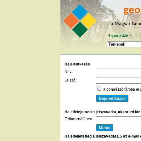
geo
a Magyar Geoc
+
geoládák
~
Bejelentkezés
Név:
Jelszó:
a böngésző tárolja el 
Ha elfelejtetted a jelszavadat, akkor írd id
Felhasználónév:
Ha elfeljetetted a jelszavadat ÉS az e-mail