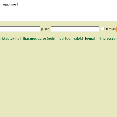
magad most!
jelszó:
tárolás
uristautak.hu
] [
hasznos apróságok
] [
jogi tudnivalók
] [
e-mail
] [
impresszu