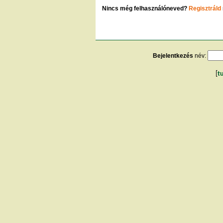
Nincs még felhasználóneved?
Regisztráld
Bejelentkezés
név:
[
t