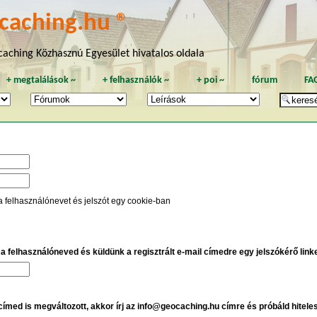
caching.hu ®
aching Közhasznú Egyesület hivatalos oldala
+
megtalálások
~
+
felhasználók
~
+
poi
~
fórum
FA
a felhasználónevet és jelszót egy cookie-ban
e a felhasználóneved és küldünk a regisztrált e-mail címedre egy jelszókérő linket
 címed is megváltozott, akkor írj az info@geocaching.hu címre és próbáld hitele