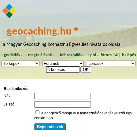
geocaching.hu ®
a Magyar Geocaching Közhasznú Egyesület hivatalos oldala
+
geoládák
~
+
megtalálások
~
+
felhasználók
~
+
poi
~
fórum
FAQ
belépés
Bejelentkezés
Név:
Jelszó:
a böngésző tárolja el a felhasználónevet és jelszót egy
cookie-ban