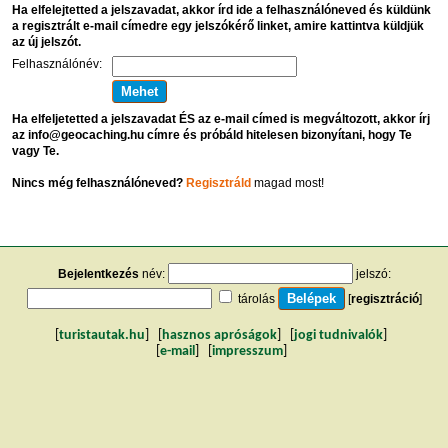
Ha elfelejtetted a jelszavadat, akkor írd ide a felhasználóneved és küldünk
a regisztrált e-mail címedre egy jelszókérő linket, amire kattintva küldjük
az új jelszót.
Felhasználónév:
Ha elfeljetetted a jelszavadat ÉS az e-mail címed is megváltozott, akkor írj
az info@geocaching.hu címre és próbáld hitelesen bizonyítani, hogy Te
vagy Te.
Nincs még felhasználóneved?
Regisztráld
magad most!
Bejelentkezés
név:
jelszó:
tárolás
[
regisztráció
]
[
turistautak.hu
] [
hasznos apróságok
] [
jogi tudnivalók
]
[
e-mail
] [
impresszum
]