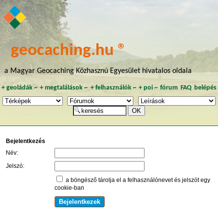
geocaching.hu ®
a Magyar Geocaching Közhasznú Egyesület hivatalos oldala
+
geoládák
~
+
megtalálások
~
+
felhasználók
~
+
poi
~
fórum
FAQ
belépés
Bejelentkezés
Név:
Jelszó:
a böngésző tárolja el a felhasználónevet és jelszót egy
cookie-ban