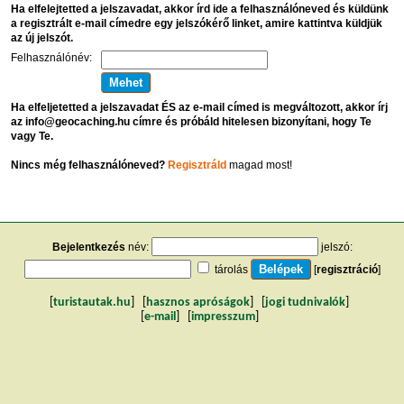
Ha elfelejtetted a jelszavadat, akkor írd ide a felhasználóneved és küldünk
a regisztrált e-mail címedre egy jelszókérő linket, amire kattintva küldjük
az új jelszót.
Felhasználónév:
Ha elfeljetetted a jelszavadat ÉS az e-mail címed is megváltozott, akkor írj
az info@geocaching.hu címre és próbáld hitelesen bizonyítani, hogy Te
vagy Te.
Nincs még felhasználóneved?
Regisztráld
magad most!
Bejelentkezés
név:
jelszó:
tárolás
[
regisztráció
]
[
turistautak.hu
] [
hasznos apróságok
] [
jogi tudnivalók
]
[
e-mail
] [
impresszum
]