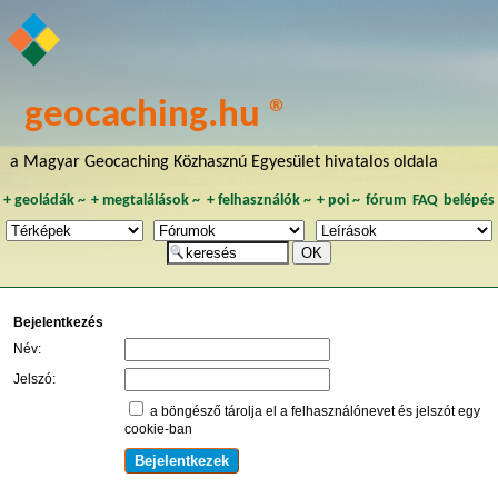
geocaching.hu ®
a Magyar Geocaching Közhasznú Egyesület hivatalos oldala
+
geoládák
~
+
megtalálások
~
+
felhasználók
~
+
poi
~
fórum
FAQ
belépés
Bejelentkezés
Név:
Jelszó:
a böngésző tárolja el a felhasználónevet és jelszót egy
cookie-ban