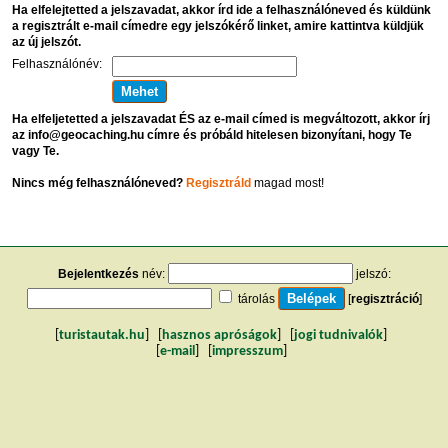
Ha elfelejtetted a jelszavadat, akkor írd ide a felhasználóneved és küldünk
a regisztrált e-mail címedre egy jelszókérő linket, amire kattintva küldjük
az új jelszót.
Felhasználónév:
Ha elfeljetetted a jelszavadat ÉS az e-mail címed is megváltozott, akkor írj
az info@geocaching.hu címre és próbáld hitelesen bizonyítani, hogy Te
vagy Te.
Nincs még felhasználóneved?
Regisztráld
magad most!
Bejelentkezés
név:
jelszó:
tárolás
[
regisztráció
]
[
turistautak.hu
] [
hasznos apróságok
] [
jogi tudnivalók
]
[
e-mail
] [
impresszum
]