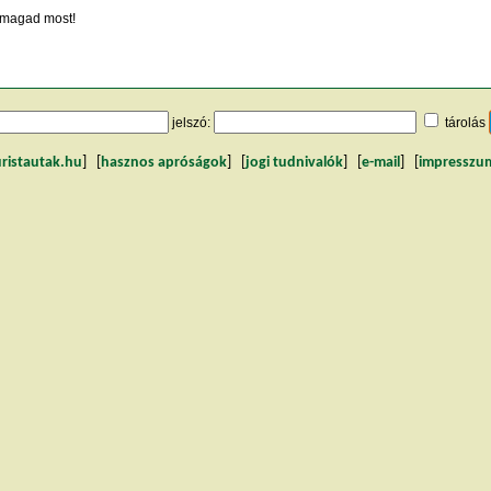
magad most!
jelszó:
tárolás
uristautak.hu
] [
hasznos apróságok
] [
jogi tudnivalók
] [
e-mail
] [
impresszu