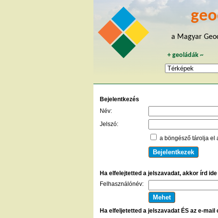
geo
a Magyar Geoc
+
geoládák
~
Bejelentkezés
Név:
Jelszó:
a böngésző tárolja el 
Ha elfelejtetted a jelszavadat, akkor írd id
Felhasználónév:
Ha elfeljetetted a jelszavadat ÉS az e-mail