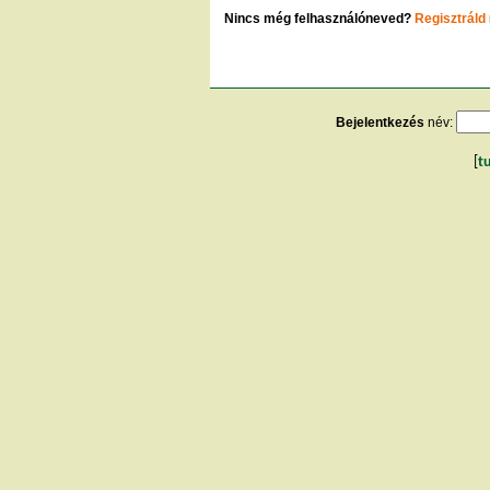
Nincs még felhasználóneved?
Regisztráld
Bejelentkezés
név:
[
t