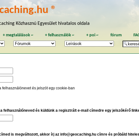
caching.hu ®
aching Közhasznú Egyesület hivatalos oldala
+
megtalálások
~
+
felhasználók
~
+
poi
~
fórum
FA
a felhasználónevet és jelszót egy cookie-ban
e a felhasználóneved és küldünk a regisztrált e-mail címedre egy jelszókérő linket
 címed is megváltozott, akkor írj az info@geocaching.hu címre és próbáld hitele