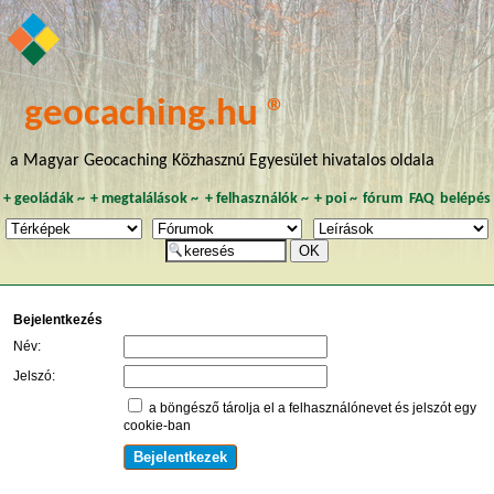
geocaching.hu ®
a Magyar Geocaching Közhasznú Egyesület hivatalos oldala
+
geoládák
~
+
megtalálások
~
+
felhasználók
~
+
poi
~
fórum
FAQ
belépés
Bejelentkezés
Név:
Jelszó:
a böngésző tárolja el a felhasználónevet és jelszót egy
cookie-ban