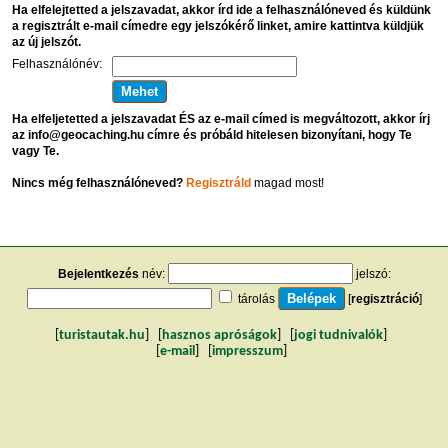
Ha elfelejtetted a jelszavadat, akkor írd ide a felhasználóneved és küldünk
a regisztrált e-mail címedre egy jelszókérő linket, amire kattintva küldjük
az új jelszót.
Felhasználónév:
Ha elfeljetetted a jelszavadat ÉS az e-mail címed is megváltozott, akkor írj
az info@geocaching.hu címre és próbáld hitelesen bizonyítani, hogy Te
vagy Te.
Nincs még felhasználóneved?
Regisztráld
magad most!
Bejelentkezés
név:
jelszó:
tárolás
[
regisztráció
]
[
turistautak.hu
] [
hasznos apróságok
] [
jogi tudnivalók
]
[
e-mail
] [
impresszum
]