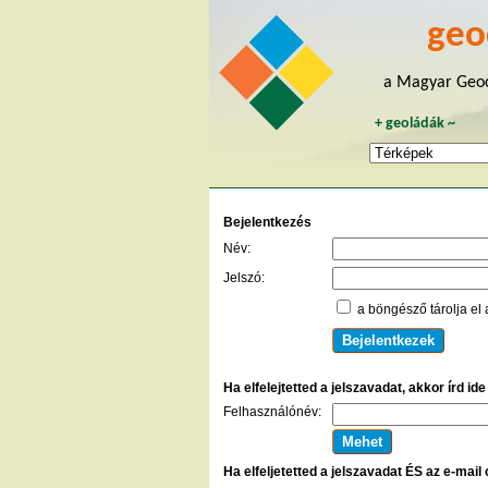
geo
a Magyar Geoc
+
geoládák
~
Bejelentkezés
Név:
Jelszó:
a böngésző tárolja el 
Ha elfelejtetted a jelszavadat, akkor írd id
Felhasználónév:
Ha elfeljetetted a jelszavadat ÉS az e-mail