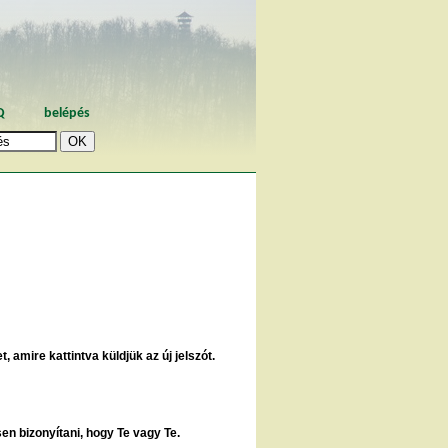
Q
belépés
, amire kattintva küldjük az új jelszót.
sen bizonyítani, hogy Te vagy Te.