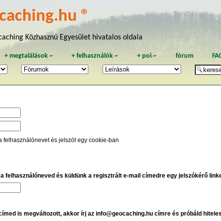
caching.hu ®
aching Közhasznú Egyesület hivatalos oldala
+
megtalálások
~
+
felhasználók
~
+
poi
~
fórum
FA
a felhasználónevet és jelszót egy cookie-ban
e a felhasználóneved és küldünk a regisztrált e-mail címedre egy jelszókérő linket
 címed is megváltozott, akkor írj az info@geocaching.hu címre és próbáld hitele