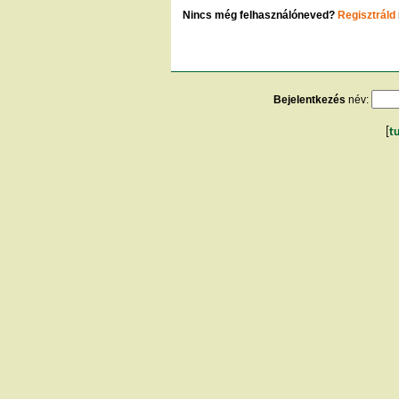
Nincs még felhasználóneved?
Regisztráld
Bejelentkezés
név:
[
t