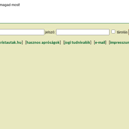
magad most!
jelszó:
tárolás
uristautak.hu
] [
hasznos apróságok
] [
jogi tudnivalók
] [
e-mail
] [
impresszu