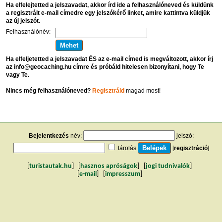
Ha elfelejtetted a jelszavadat, akkor írd ide a felhasználóneved és küldünk
a regisztrált e-mail címedre egy jelszókérő linket, amire kattintva küldjük
az új jelszót.
Felhasználónév:
Ha elfeljetetted a jelszavadat ÉS az e-mail címed is megváltozott, akkor írj
az info@geocaching.hu címre és próbáld hitelesen bizonyítani, hogy Te
vagy Te.
Nincs még felhasználóneved?
Regisztráld
magad most!
Bejelentkezés
név:
jelszó:
tárolás
[
regisztráció
]
[
turistautak.hu
] [
hasznos apróságok
] [
jogi tudnivalók
]
[
e-mail
] [
impresszum
]