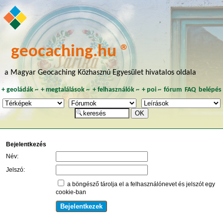
geocaching.hu ®
a Magyar Geocaching Közhasznú Egyesület hivatalos oldala
+
geoládák
~
+
megtalálások
~
+
felhasználók
~
+
poi
~
fórum
FAQ
belépés
Bejelentkezés
Név:
Jelszó:
a böngésző tárolja el a felhasználónevet és jelszót egy
cookie-ban