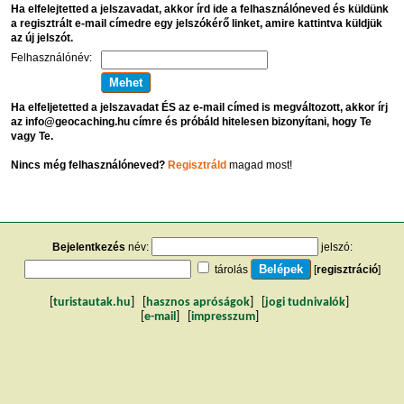
Ha elfelejtetted a jelszavadat, akkor írd ide a felhasználóneved és küldünk
a regisztrált e-mail címedre egy jelszókérő linket, amire kattintva küldjük
az új jelszót.
Felhasználónév:
Ha elfeljetetted a jelszavadat ÉS az e-mail címed is megváltozott, akkor írj
az info@geocaching.hu címre és próbáld hitelesen bizonyítani, hogy Te
vagy Te.
Nincs még felhasználóneved?
Regisztráld
magad most!
Bejelentkezés
név:
jelszó:
tárolás
[
regisztráció
]
[
turistautak.hu
] [
hasznos apróságok
] [
jogi tudnivalók
]
[
e-mail
] [
impresszum
]