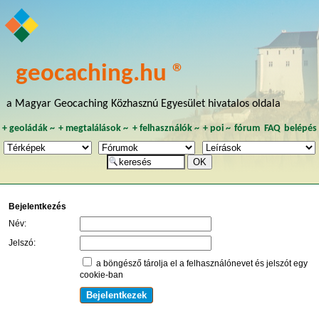
geocaching.hu ®
a Magyar Geocaching Közhasznú Egyesület hivatalos oldala
+
geoládák
~
+
megtalálások
~
+
felhasználók
~
+
poi
~
fórum
FAQ
belépés
Bejelentkezés
Név:
Jelszó:
a böngésző tárolja el a felhasználónevet és jelszót egy
cookie-ban