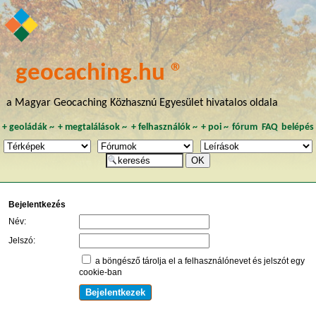
geocaching.hu ®
a Magyar Geocaching Közhasznú Egyesület hivatalos oldala
+
geoládák
~
+
megtalálások
~
+
felhasználók
~
+
poi
~
fórum
FAQ
belépés
Bejelentkezés
Név:
Jelszó:
a böngésző tárolja el a felhasználónevet és jelszót egy
cookie-ban