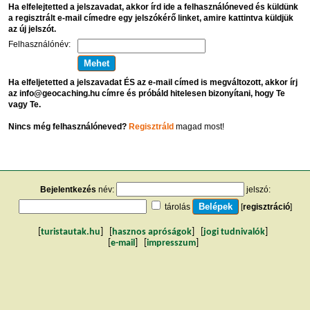
Ha elfelejtetted a jelszavadat, akkor írd ide a felhasználóneved és küldünk
a regisztrált e-mail címedre egy jelszókérő linket, amire kattintva küldjük
az új jelszót.
Felhasználónév:
Ha elfeljetetted a jelszavadat ÉS az e-mail címed is megváltozott, akkor írj
az info@geocaching.hu címre és próbáld hitelesen bizonyítani, hogy Te
vagy Te.
Nincs még felhasználóneved?
Regisztráld
magad most!
Bejelentkezés
név:
jelszó:
tárolás
[
regisztráció
]
[
turistautak.hu
] [
hasznos apróságok
] [
jogi tudnivalók
]
[
e-mail
] [
impresszum
]