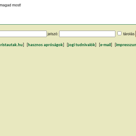
magad most!
jelszó:
tárolás
uristautak.hu
] [
hasznos apróságok
] [
jogi tudnivalók
] [
e-mail
] [
impresszu