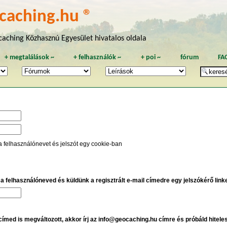
caching.hu ®
aching Közhasznú Egyesület hivatalos oldala
+
megtalálások
~
+
felhasználók
~
+
poi
~
fórum
FA
a felhasználónevet és jelszót egy cookie-ban
e a felhasználóneved és küldünk a regisztrált e-mail címedre egy jelszókérő linket
 címed is megváltozott, akkor írj az info@geocaching.hu címre és próbáld hitele