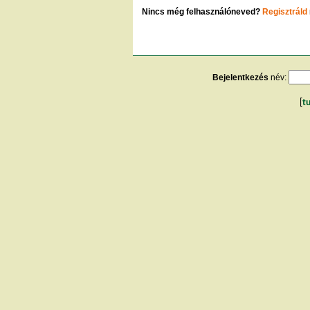
Nincs még felhasználóneved?
Regisztráld
Bejelentkezés
név:
[
t