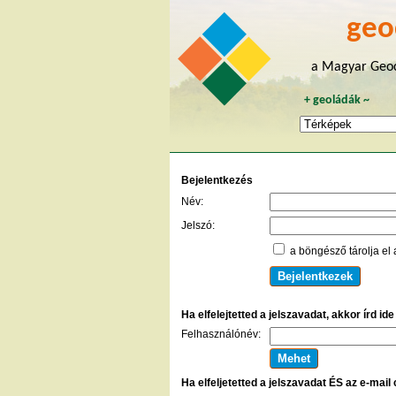
geo
a Magyar Geoc
+
geoládák
~
Bejelentkezés
Név:
Jelszó:
a böngésző tárolja el 
Ha elfelejtetted a jelszavadat, akkor írd id
Felhasználónév:
Ha elfeljetetted a jelszavadat ÉS az e-mail