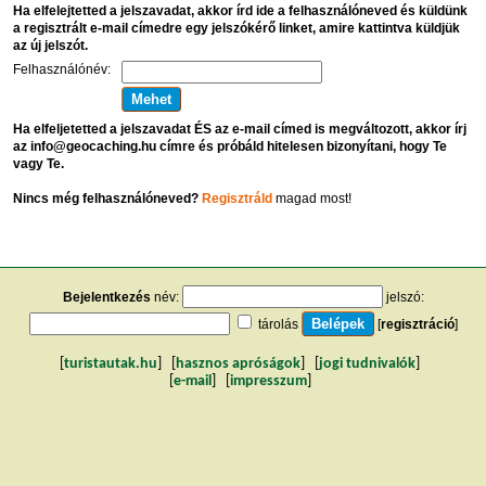
Ha elfelejtetted a jelszavadat, akkor írd ide a felhasználóneved és küldünk
a regisztrált e-mail címedre egy jelszókérő linket, amire kattintva küldjük
az új jelszót.
Felhasználónév:
Ha elfeljetetted a jelszavadat ÉS az e-mail címed is megváltozott, akkor írj
az info@geocaching.hu címre és próbáld hitelesen bizonyítani, hogy Te
vagy Te.
Nincs még felhasználóneved?
Regisztráld
magad most!
Bejelentkezés
név:
jelszó:
tárolás
[
regisztráció
]
[
turistautak.hu
] [
hasznos apróságok
] [
jogi tudnivalók
]
[
e-mail
] [
impresszum
]