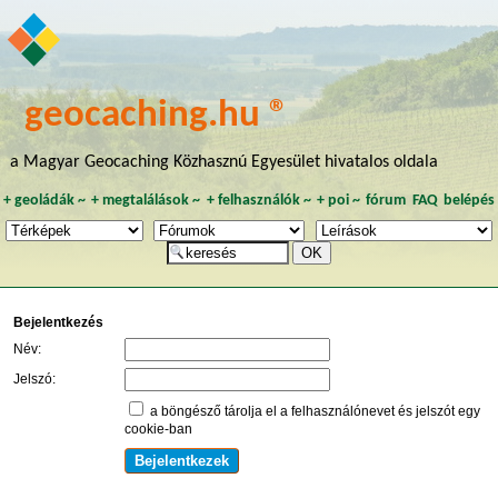
geocaching.hu ®
a Magyar Geocaching Közhasznú Egyesület hivatalos oldala
+
geoládák
~
+
megtalálások
~
+
felhasználók
~
+
poi
~
fórum
FAQ
belépés
Bejelentkezés
Név:
Jelszó:
a böngésző tárolja el a felhasználónevet és jelszót egy
cookie-ban