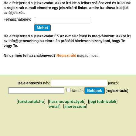
Ha elfelejtetted a jelszavadat, akkor írd ide a felhasználóneved és küldünk
a regisztrált e-mail címedre egy jelszókérő linket, amire kattintva küldjük
az új jelszót.
Felhasználónév:
Ha elfeljetetted a jelszavadat ÉS az e-mail címed is megváltozott, akkor írj
az info@geocaching.hu címre és próbáld hitelesen bizonyítani, hogy Te
vagy Te.
Nincs még felhasználóneved?
Regisztráld
magad most!
Bejelentkezés
név:
jelszó:
tárolás
[
regisztráció
]
[
turistautak.hu
] [
hasznos apróságok
] [
jogi tudnivalók
]
[
e-mail
] [
impresszum
]