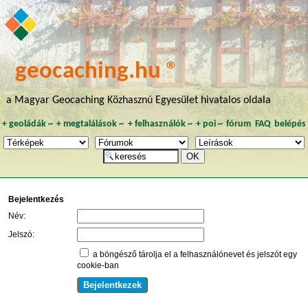
geocaching.hu ®
a Magyar Geocaching Közhasznú Egyesület hivatalos oldala
+
geoládák
~
+
megtalálások
~
+
felhasználók
~
+
poi
~
fórum
FAQ
belépés
Bejelentkezés
Név:
Jelszó:
a böngésző tárolja el a felhasználónevet és jelszót egy
cookie-ban