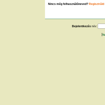
Nincs még felhasználóneved?
Regisztráld
Bejelentkezés
név:
[
t