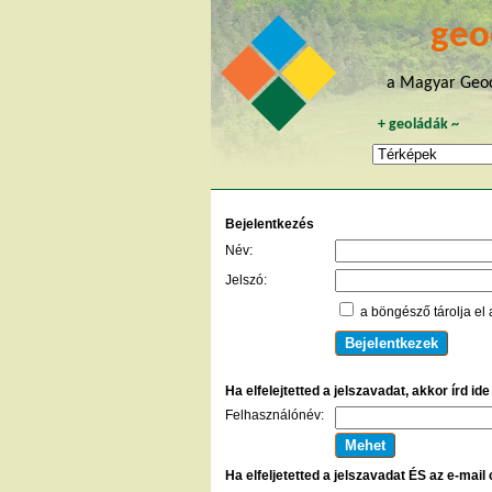
geo
a Magyar Geoc
+
geoládák
~
Bejelentkezés
Név:
Jelszó:
a böngésző tárolja el 
Ha elfelejtetted a jelszavadat, akkor írd id
Felhasználónév:
Ha elfeljetetted a jelszavadat ÉS az e-mail