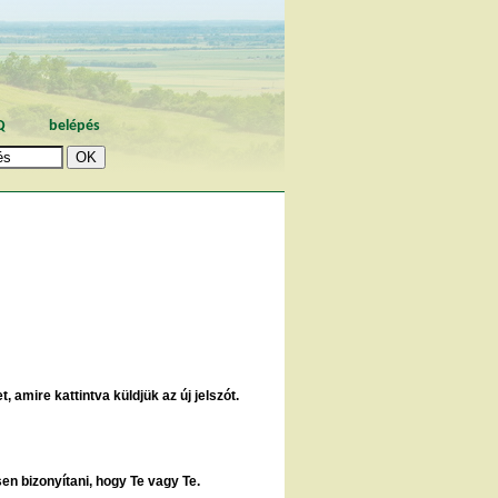
Q
belépés
, amire kattintva küldjük az új jelszót.
sen bizonyítani, hogy Te vagy Te.