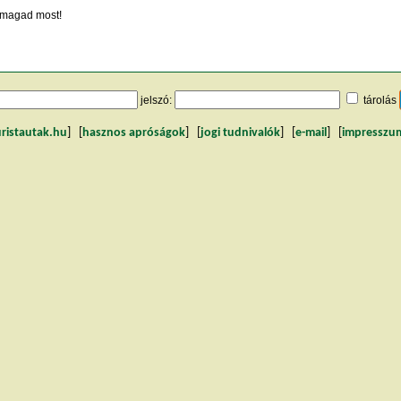
magad most!
jelszó:
tárolás
uristautak.hu
] [
hasznos apróságok
] [
jogi tudnivalók
] [
e-mail
] [
impresszu