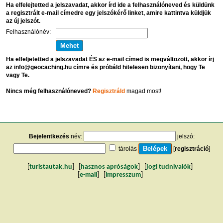
Ha elfelejtetted a jelszavadat, akkor írd ide a felhasználóneved és küldünk
a regisztrált e-mail címedre egy jelszókérő linket, amire kattintva küldjük
az új jelszót.
Felhasználónév:
Ha elfeljetetted a jelszavadat ÉS az e-mail címed is megváltozott, akkor írj
az info@geocaching.hu címre és próbáld hitelesen bizonyítani, hogy Te
vagy Te.
Nincs még felhasználóneved?
Regisztráld
magad most!
Bejelentkezés
név:
jelszó:
tárolás
[
regisztráció
]
[
turistautak.hu
] [
hasznos apróságok
] [
jogi tudnivalók
]
[
e-mail
] [
impresszum
]