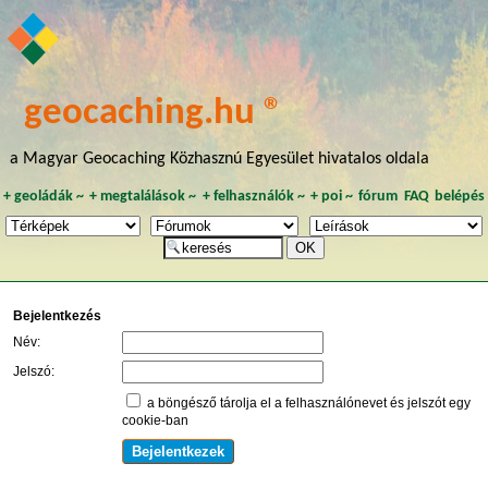
geocaching.hu ®
a Magyar Geocaching Közhasznú Egyesület hivatalos oldala
+
geoládák
~
+
megtalálások
~
+
felhasználók
~
+
poi
~
fórum
FAQ
belépés
Bejelentkezés
Név:
Jelszó:
a böngésző tárolja el a felhasználónevet és jelszót egy
cookie-ban