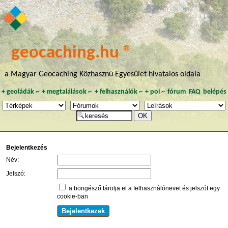
geocaching.hu ®
a Magyar Geocaching Közhasznú Egyesület hivatalos oldala
+
geoládák
~
+
megtalálások
~
+
felhasználók
~
+
poi
~
fórum
FAQ
belépés
Bejelentkezés
Név:
Jelszó:
a böngésző tárolja el a felhasználónevet és jelszót egy
cookie-ban