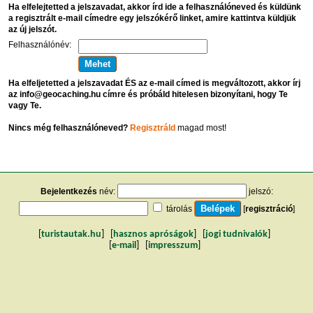
Ha elfelejtetted a jelszavadat, akkor írd ide a felhasználóneved és küldünk
a regisztrált e-mail címedre egy jelszókérő linket, amire kattintva küldjük
az új jelszót.
Felhasználónév:
Ha elfeljetetted a jelszavadat ÉS az e-mail címed is megváltozott, akkor írj
az info@geocaching.hu címre és próbáld hitelesen bizonyítani, hogy Te
vagy Te.
Nincs még felhasználóneved?
Regisztráld
magad most!
Bejelentkezés
név:
jelszó:
tárolás
[
regisztráció
]
[
turistautak.hu
] [
hasznos apróságok
] [
jogi tudnivalók
]
[
e-mail
] [
impresszum
]