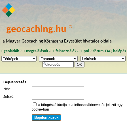
geocaching.hu ®
a Magyar Geocaching Közhasznú Egyesület hivatalos oldala
+
geoládák
~
+
megtalálások
~
+
felhasználók
~
+
poi
~
fórum
FAQ
belépés
Bejelentkezés
Név:
Jelszó:
a böngésző tárolja el a felhasználónevet és jelszót egy
cookie-ban