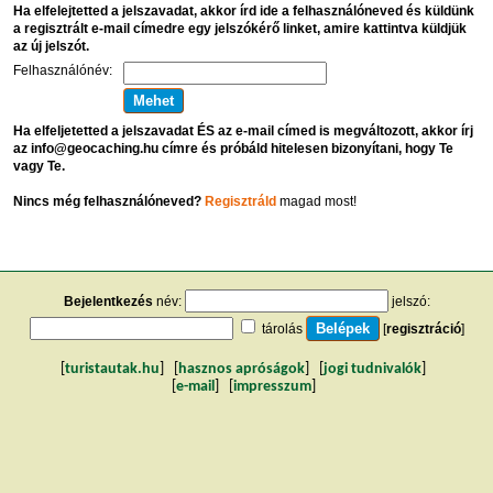
Ha elfelejtetted a jelszavadat, akkor írd ide a felhasználóneved és küldünk
a regisztrált e-mail címedre egy jelszókérő linket, amire kattintva küldjük
az új jelszót.
Felhasználónév:
Ha elfeljetetted a jelszavadat ÉS az e-mail címed is megváltozott, akkor írj
az info@geocaching.hu címre és próbáld hitelesen bizonyítani, hogy Te
vagy Te.
Nincs még felhasználóneved?
Regisztráld
magad most!
Bejelentkezés
név:
jelszó:
tárolás
[
regisztráció
]
[
turistautak.hu
] [
hasznos apróságok
] [
jogi tudnivalók
]
[
e-mail
] [
impresszum
]