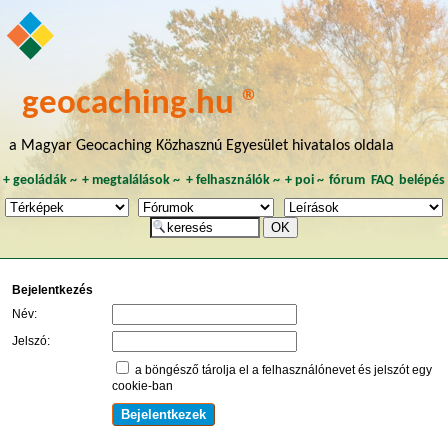
geocaching.hu ®
a Magyar Geocaching Közhasznú Egyesület hivatalos oldala
+
geoládák
~
+
megtalálások
~
+
felhasználók
~
+
poi
~
fórum
FAQ
belépés
Bejelentkezés
Név:
Jelszó:
a böngésző tárolja el a felhasználónevet és jelszót egy
cookie-ban