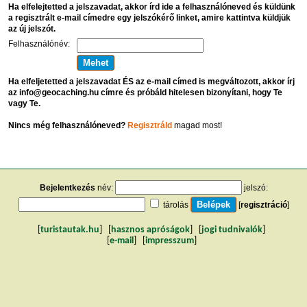
Ha elfelejtetted a jelszavadat, akkor írd ide a felhasználóneved és küldünk
a regisztrált e-mail címedre egy jelszókérő linket, amire kattintva küldjük
az új jelszót.
Felhasználónév:
Ha elfeljetetted a jelszavadat ÉS az e-mail címed is megváltozott, akkor írj
az info@geocaching.hu címre és próbáld hitelesen bizonyítani, hogy Te
vagy Te.
Nincs még felhasználóneved?
Regisztráld
magad most!
Bejelentkezés
név:
jelszó:
tárolás
[
regisztráció
]
[
turistautak.hu
] [
hasznos apróságok
] [
jogi tudnivalók
]
[
e-mail
] [
impresszum
]