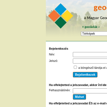
geo
a Magyar Geoc
+
geoládák
~
Bejelentkezés
Név:
Jelszó:
a böngésző tárolja el 
Ha elfelejtetted a jelszavadat, akkor írd id
Felhasználónév:
Ha elfeljetetted a jelszavadat ÉS az e-mail