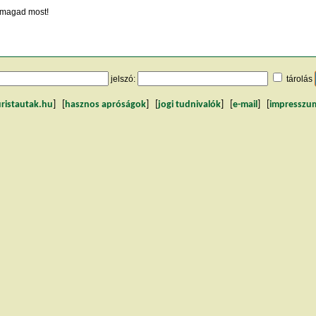
magad most!
jelszó:
tárolás
uristautak.hu
] [
hasznos apróságok
] [
jogi tudnivalók
] [
e-mail
] [
impresszu