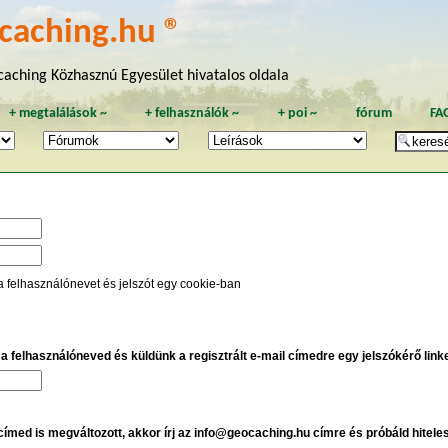
caching.hu ®
aching Közhasznú Egyesület hivatalos oldala
+
megtalálások
~
+
felhasználók
~
+
poi
~
fórum
FA
a felhasználónevet és jelszót egy cookie-ban
e a felhasználóneved és küldünk a regisztrált e-mail címedre egy jelszókérő linket
 címed is megváltozott, akkor írj az info@geocaching.hu címre és próbáld hitele