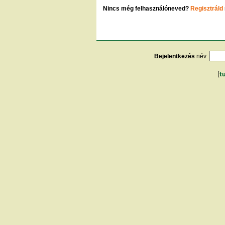
Nincs még felhasználóneved?
Regisztráld
Bejelentkezés
név:
[
t