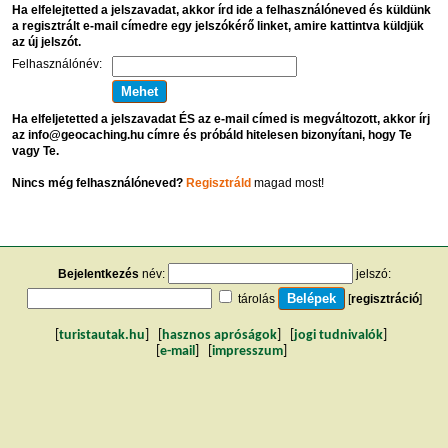
Ha elfelejtetted a jelszavadat, akkor írd ide a felhasználóneved és küldünk
a regisztrált e-mail címedre egy jelszókérő linket, amire kattintva küldjük
az új jelszót.
Felhasználónév:
Ha elfeljetetted a jelszavadat ÉS az e-mail címed is megváltozott, akkor írj
az info@geocaching.hu címre és próbáld hitelesen bizonyítani, hogy Te
vagy Te.
Nincs még felhasználóneved?
Regisztráld
magad most!
Bejelentkezés
név:
jelszó:
tárolás
[
regisztráció
]
[
turistautak.hu
] [
hasznos apróságok
] [
jogi tudnivalók
]
[
e-mail
] [
impresszum
]