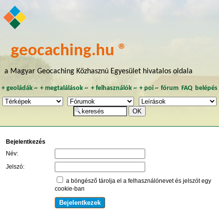
geocaching.hu ®
a Magyar Geocaching Közhasznú Egyesület hivatalos oldala
+
geoládák
~
+
megtalálások
~
+
felhasználók
~
+
poi
~
fórum
FAQ
belépés
Bejelentkezés
Név:
Jelszó:
a böngésző tárolja el a felhasználónevet és jelszót egy
cookie-ban