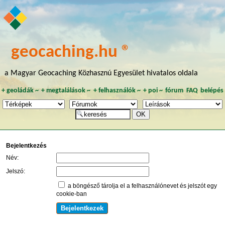
geocaching.hu ®
a Magyar Geocaching Közhasznú Egyesület hivatalos oldala
+
geoládák
~
+
megtalálások
~
+
felhasználók
~
+
poi
~
fórum
FAQ
belépés
Bejelentkezés
Név:
Jelszó:
a böngésző tárolja el a felhasználónevet és jelszót egy
cookie-ban