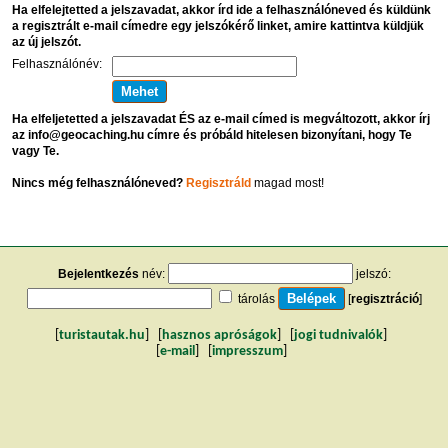
Ha elfelejtetted a jelszavadat, akkor írd ide a felhasználóneved és küldünk
a regisztrált e-mail címedre egy jelszókérő linket, amire kattintva küldjük
az új jelszót.
Felhasználónév:
Ha elfeljetetted a jelszavadat ÉS az e-mail címed is megváltozott, akkor írj
az info@geocaching.hu címre és próbáld hitelesen bizonyítani, hogy Te
vagy Te.
Nincs még felhasználóneved?
Regisztráld
magad most!
Bejelentkezés
név:
jelszó:
tárolás
[
regisztráció
]
[
turistautak.hu
] [
hasznos apróságok
] [
jogi tudnivalók
]
[
e-mail
] [
impresszum
]