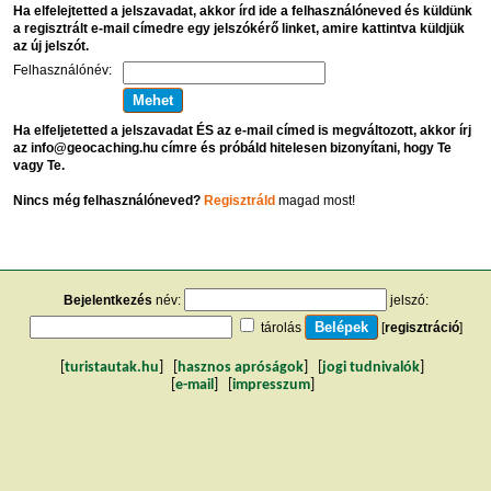
Ha elfelejtetted a jelszavadat, akkor írd ide a felhasználóneved és küldünk
a regisztrált e-mail címedre egy jelszókérő linket, amire kattintva küldjük
az új jelszót.
Felhasználónév:
Ha elfeljetetted a jelszavadat ÉS az e-mail címed is megváltozott, akkor írj
az info@geocaching.hu címre és próbáld hitelesen bizonyítani, hogy Te
vagy Te.
Nincs még felhasználóneved?
Regisztráld
magad most!
Bejelentkezés
név:
jelszó:
tárolás
[
regisztráció
]
[
turistautak.hu
] [
hasznos apróságok
] [
jogi tudnivalók
]
[
e-mail
] [
impresszum
]