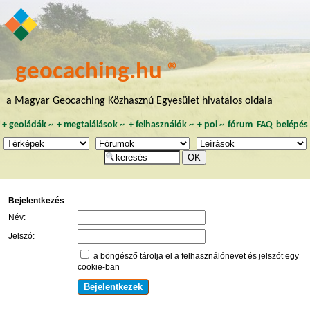
geocaching.hu ®
a Magyar Geocaching Közhasznú Egyesület hivatalos oldala
+
geoládák
~
+
megtalálások
~
+
felhasználók
~
+
poi
~
fórum
FAQ
belépés
Bejelentkezés
Név:
Jelszó:
a böngésző tárolja el a felhasználónevet és jelszót egy
cookie-ban