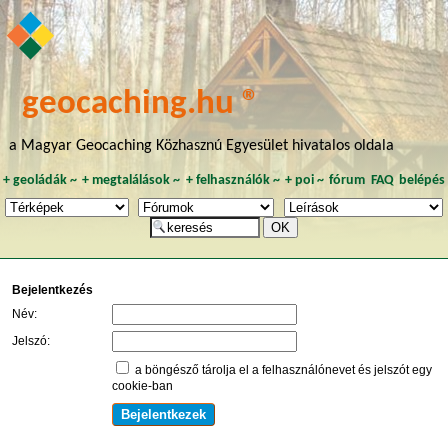
geocaching.hu ®
a Magyar Geocaching Közhasznú Egyesület hivatalos oldala
+
geoládák
~
+
megtalálások
~
+
felhasználók
~
+
poi
~
fórum
FAQ
belépés
Bejelentkezés
Név:
Jelszó:
a böngésző tárolja el a felhasználónevet és jelszót egy
cookie-ban