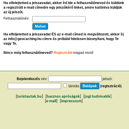
Ha elfelejtetted a jelszavadat, akkor írd ide a felhasználóneved és küldünk
a regisztrált e-mail címedre egy jelszókérő linket, amire kattintva küldjük
az új jelszót.
Felhasználónév:
Ha elfeljetetted a jelszavadat ÉS az e-mail címed is megváltozott, akkor írj
az info@geocaching.hu címre és próbáld hitelesen bizonyítani, hogy Te
vagy Te.
Nincs még felhasználóneved?
Regisztráld
magad most!
Bejelentkezés
név:
jelszó:
tárolás
[
regisztráció
]
[
turistautak.hu
] [
hasznos apróságok
] [
jogi tudnivalók
]
[
e-mail
] [
impresszum
]