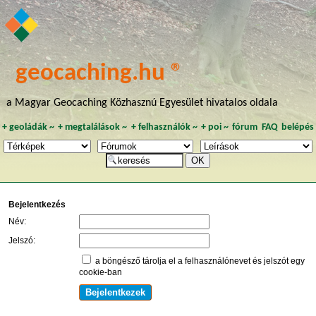
geocaching.hu ®
a Magyar Geocaching Közhasznú Egyesület hivatalos oldala
+
geoládák
~
+
megtalálások
~
+
felhasználók
~
+
poi
~
fórum
FAQ
belépés
Bejelentkezés
Név:
Jelszó:
a böngésző tárolja el a felhasználónevet és jelszót egy
cookie-ban