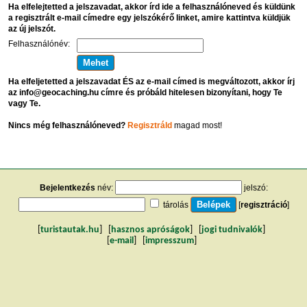
Ha elfelejtetted a jelszavadat, akkor írd ide a felhasználóneved és küldünk
a regisztrált e-mail címedre egy jelszókérő linket, amire kattintva küldjük
az új jelszót.
Felhasználónév:
Ha elfeljetetted a jelszavadat ÉS az e-mail címed is megváltozott, akkor írj
az info@geocaching.hu címre és próbáld hitelesen bizonyítani, hogy Te
vagy Te.
Nincs még felhasználóneved?
Regisztráld
magad most!
Bejelentkezés
név:
jelszó:
tárolás
[
regisztráció
]
[
turistautak.hu
] [
hasznos apróságok
] [
jogi tudnivalók
]
[
e-mail
] [
impresszum
]