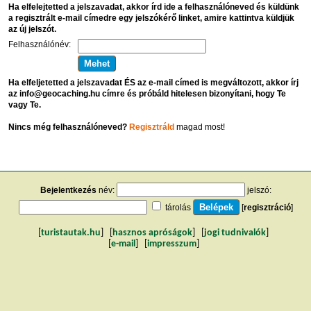
Ha elfelejtetted a jelszavadat, akkor írd ide a felhasználóneved és küldünk
a regisztrált e-mail címedre egy jelszókérő linket, amire kattintva küldjük
az új jelszót.
Felhasználónév:
Ha elfeljetetted a jelszavadat ÉS az e-mail címed is megváltozott, akkor írj
az info@geocaching.hu címre és próbáld hitelesen bizonyítani, hogy Te
vagy Te.
Nincs még felhasználóneved?
Regisztráld
magad most!
Bejelentkezés
név:
jelszó:
tárolás
[
regisztráció
]
[
turistautak.hu
] [
hasznos apróságok
] [
jogi tudnivalók
]
[
e-mail
] [
impresszum
]