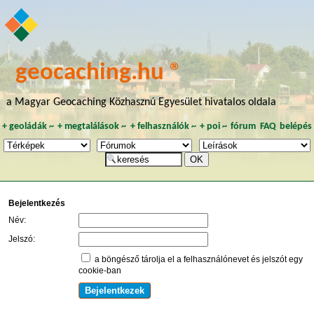
geocaching.hu ®
a Magyar Geocaching Közhasznú Egyesület hivatalos oldala
+
geoládák
~
+
megtalálások
~
+
felhasználók
~
+
poi
~
fórum
FAQ
belépés
Bejelentkezés
Név:
Jelszó:
a böngésző tárolja el a felhasználónevet és jelszót egy
cookie-ban