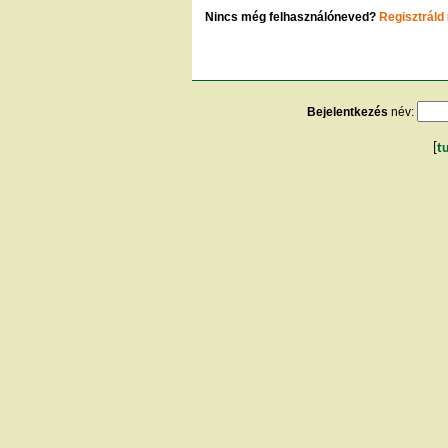
Nincs még felhasználóneved?
Regisztráld
Bejelentkezés
név:
[
t