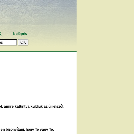
Q
belépés
, amire kattintva küldjük az új jelszót.
sen bizonyítani, hogy Te vagy Te.