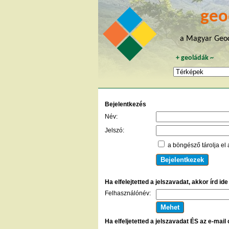
geo
a Magyar Geoc
+
geoládák
~
Bejelentkezés
Név:
Jelszó:
a böngésző tárolja el 
Ha elfelejtetted a jelszavadat, akkor írd id
Felhasználónév:
Ha elfeljetetted a jelszavadat ÉS az e-mail