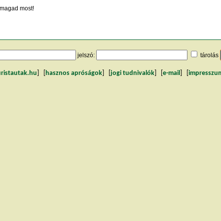
magad most!
jelszó:
tárolás
uristautak.hu
] [
hasznos apróságok
] [
jogi tudnivalók
] [
e-mail
] [
impresszu