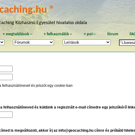
caching.hu ®
aching Közhasznú Egyesület hivatalos oldala
+
megtalálások
~
+
felhasználók
~
+
poi
~
fórum
FA
a felhasználónevet és jelszót egy cookie-ban
e a felhasználóneved és küldünk a regisztrált e-mail címedre egy jelszókérő linket
 címed is megváltozott, akkor írj az info@geocaching.hu címre és próbáld hitele