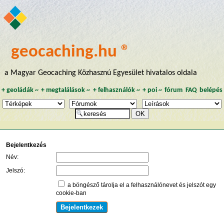
geocaching.hu ®
a Magyar Geocaching Közhasznú Egyesület hivatalos oldala
+
geoládák
~
+
megtalálások
~
+
felhasználók
~
+
poi
~
fórum
FAQ
belépés
Bejelentkezés
Név:
Jelszó:
a böngésző tárolja el a felhasználónevet és jelszót egy
cookie-ban