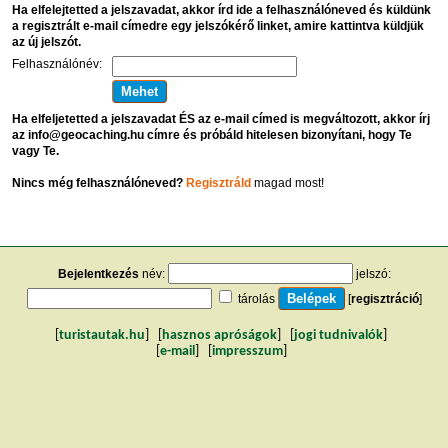
Ha elfelejtetted a jelszavadat, akkor írd ide a felhasználóneved és küldünk
a regisztrált e-mail címedre egy jelszókérő linket, amire kattintva küldjük
az új jelszót.
Felhasználónév:
Ha elfeljetetted a jelszavadat ÉS az e-mail címed is megváltozott, akkor írj
az info@geocaching.hu címre és próbáld hitelesen bizonyítani, hogy Te
vagy Te.
Nincs még felhasználóneved?
Regisztráld
magad most!
Bejelentkezés
név:
jelszó:
tárolás
[
regisztráció
]
[
turistautak.hu
] [
hasznos apróságok
] [
jogi tudnivalók
]
[
e-mail
] [
impresszum
]