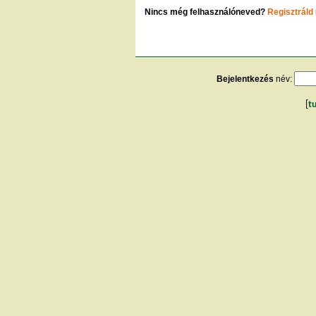
Nincs még felhasználóneved?
Regisztráld
Bejelentkezés
név:
[
t