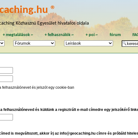
caching.hu ®
aching Közhasznú Egyesület hivatalos oldala
+
megtalálások
~
+
felhasználók
~
+
poi
~
fórum
FA
a felhasználónevet és jelszót egy cookie-ban
e a felhasználóneved és küldünk a regisztrált e-mail címedre egy jelszókérő linket
 címed is megváltozott, akkor írj az info@geocaching.hu címre és próbáld hitele