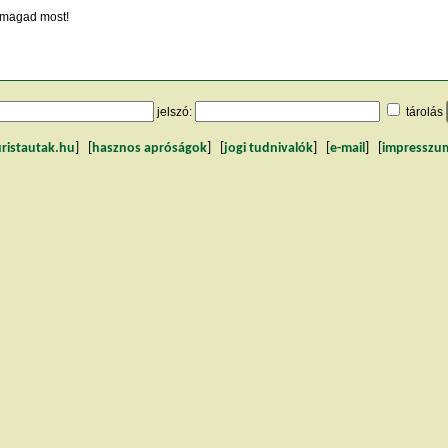
magad most!
jelszó:
tárolás
uristautak.hu
] [
hasznos apróságok
] [
jogi tudnivalók
] [
e-mail
] [
impresszu