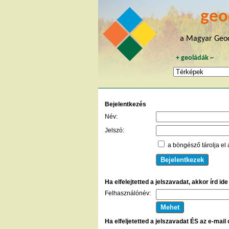
geo
a Magyar Geoc
+
geoládák
~
Bejelentkezés
Név:
Jelszó:
a böngésző tárolja el 
Ha elfelejtetted a jelszavadat, akkor írd id
Felhasználónév:
Ha elfeljetetted a jelszavadat ÉS az e-mail