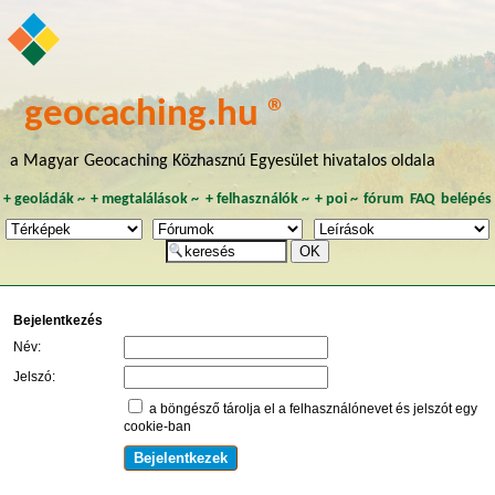
geocaching.hu ®
a Magyar Geocaching Közhasznú Egyesület hivatalos oldala
+
geoládák
~
+
megtalálások
~
+
felhasználók
~
+
poi
~
fórum
FAQ
belépés
Bejelentkezés
Név:
Jelszó:
a böngésző tárolja el a felhasználónevet és jelszót egy
cookie-ban