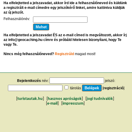
Ha elfelejtetted a jelszavadat, akkor írd ide a felhasználóneved és küldünk
a regisztrált e-mail címedre egy jelszókérő linket, amire kattintva küldjük
az új jelszót.
Felhasználónév:
Ha elfeljetetted a jelszavadat ÉS az e-mail címed is megváltozott, akkor írj
az info@geocaching.hu címre és próbáld hitelesen bizonyítani, hogy Te
vagy Te.
Nincs még felhasználóneved?
Regisztráld
magad most!
Bejelentkezés
név:
jelszó:
tárolás
[
regisztráció
]
[
turistautak.hu
] [
hasznos apróságok
] [
jogi tudnivalók
]
[
e-mail
] [
impresszum
]