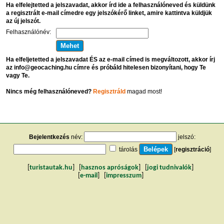
Ha elfelejtetted a jelszavadat, akkor írd ide a felhasználóneved és küldünk
a regisztrált e-mail címedre egy jelszókérő linket, amire kattintva küldjük
az új jelszót.
Felhasználónév:
Ha elfeljetetted a jelszavadat ÉS az e-mail címed is megváltozott, akkor írj
az info@geocaching.hu címre és próbáld hitelesen bizonyítani, hogy Te
vagy Te.
Nincs még felhasználóneved?
Regisztráld
magad most!
Bejelentkezés
név:
jelszó:
tárolás
[
regisztráció
]
[
turistautak.hu
] [
hasznos apróságok
] [
jogi tudnivalók
]
[
e-mail
] [
impresszum
]