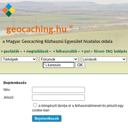
geocaching.hu ®
a Magyar Geocaching Közhasznú Egyesület hivatalos oldala
+
geoládák
~
+
megtalálások
~
+
felhasználók
~
+
poi
~
fórum
FAQ
belépés
Bejelentkezés
Név:
Jelszó:
a böngésző tárolja el a felhasználónevet és jelszót egy
cookie-ban