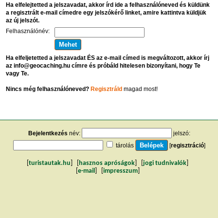
Ha elfelejtetted a jelszavadat, akkor írd ide a felhasználóneved és küldünk
a regisztrált e-mail címedre egy jelszókérő linket, amire kattintva küldjük
az új jelszót.
Felhasználónév:
Ha elfeljetetted a jelszavadat ÉS az e-mail címed is megváltozott, akkor írj
az info@geocaching.hu címre és próbáld hitelesen bizonyítani, hogy Te
vagy Te.
Nincs még felhasználóneved?
Regisztráld
magad most!
Bejelentkezés
név:
jelszó:
tárolás
[
regisztráció
]
[
turistautak.hu
] [
hasznos apróságok
] [
jogi tudnivalók
]
[
e-mail
] [
impresszum
]