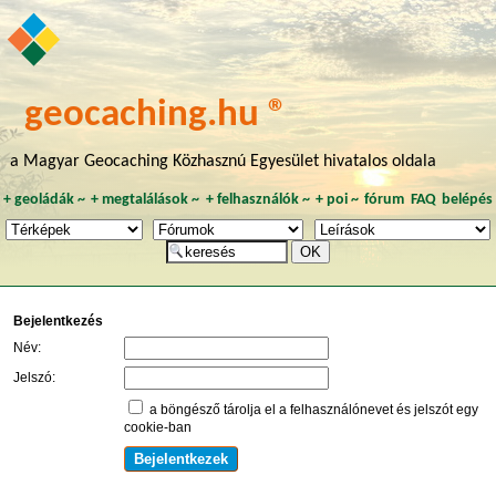
geocaching.hu ®
a Magyar Geocaching Közhasznú Egyesület hivatalos oldala
+
geoládák
~
+
megtalálások
~
+
felhasználók
~
+
poi
~
fórum
FAQ
belépés
Bejelentkezés
Név:
Jelszó:
a böngésző tárolja el a felhasználónevet és jelszót egy
cookie-ban