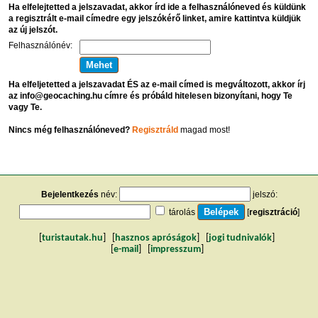
Ha elfelejtetted a jelszavadat, akkor írd ide a felhasználóneved és küldünk
a regisztrált e-mail címedre egy jelszókérő linket, amire kattintva küldjük
az új jelszót.
Felhasználónév:
Ha elfeljetetted a jelszavadat ÉS az e-mail címed is megváltozott, akkor írj
az info@geocaching.hu címre és próbáld hitelesen bizonyítani, hogy Te
vagy Te.
Nincs még felhasználóneved?
Regisztráld
magad most!
Bejelentkezés
név:
jelszó:
tárolás
[
regisztráció
]
[
turistautak.hu
] [
hasznos apróságok
] [
jogi tudnivalók
]
[
e-mail
] [
impresszum
]