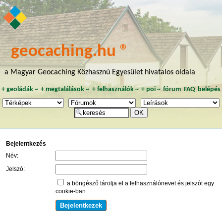
geocaching.hu ®
a Magyar Geocaching Közhasznú Egyesület hivatalos oldala
+
geoládák
~
+
megtalálások
~
+
felhasználók
~
+
poi
~
fórum
FAQ
belépés
Bejelentkezés
Név:
Jelszó:
a böngésző tárolja el a felhasználónevet és jelszót egy
cookie-ban